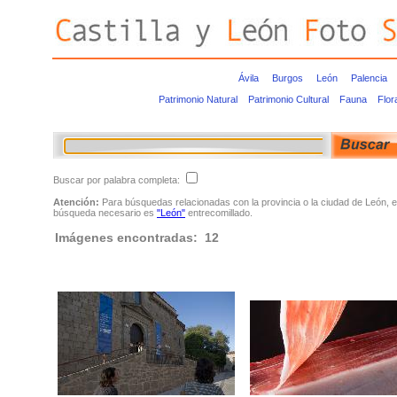
Ávila
Burgos
León
Palencia
Patrimonio Natural
Patrimonio Cultural
Fauna
Flor
Buscar por palabra completa:
Atención:
Para búsquedas relacionadas con la provincia o la ciudad de León, e
búsqueda necesario es
"León"
entrecomillado.
Imágenes encontradas: 12