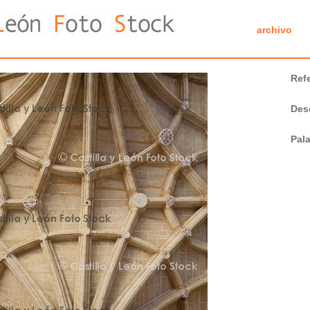
archivo
Ref
Des
Pal