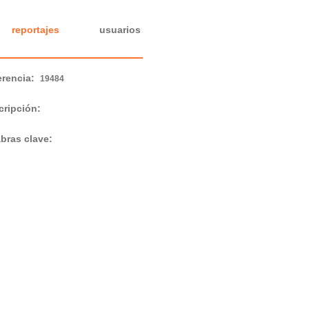
reportajes
usuarios
erencia:
19484
cripción:
abras clave: